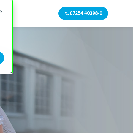
it
07254 40398-0