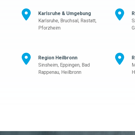
Karlsruhe & Umgebung
R
Karlsruhe, Bruchsal, Rastatt,
S
Pforzheim
G
Region Heilbronn
R
Sinsheim, Eppingen, Bad
M
Rappenau, Heilbronn
H